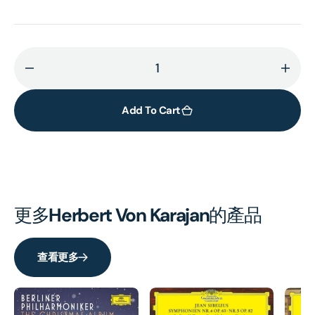
Decrease
Incr
quantity
quant
for
for
Add To Cart
Feierliches
Feier
Hochamt
Hoch
im
im
Petersdom
Pete
(MOZART:
(MOZ
Krönungsmesse)
Krön
更多
Herbert Von Karajan
的產品
(UHQCD)
(UHQ
查看更多