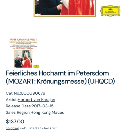
Feierliches Hochamt im Petersdom
(MOZART: Krönungsmesse) (UHQCD)
Cat No.:
UCCG90676
Artist:
Herbert von Karajan
Release Date:
2017-03-15
Sales Region:
Hong Kong,Macau
Regular
$137.00
price
Shipping
calculated at checkout.