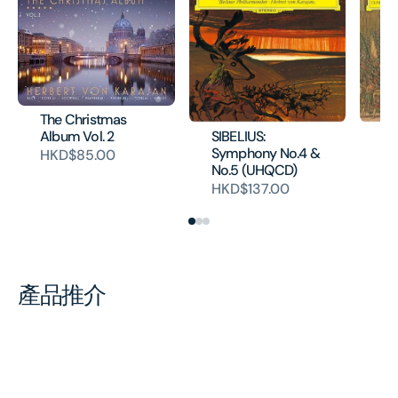
The Christmas
SIBELIUS:
BE
Album Vol. 2
Symphony No.4 &
Eg
HKD$85.00
No.5 (UHQCD)
(
HKD$137.00
H
產品推介