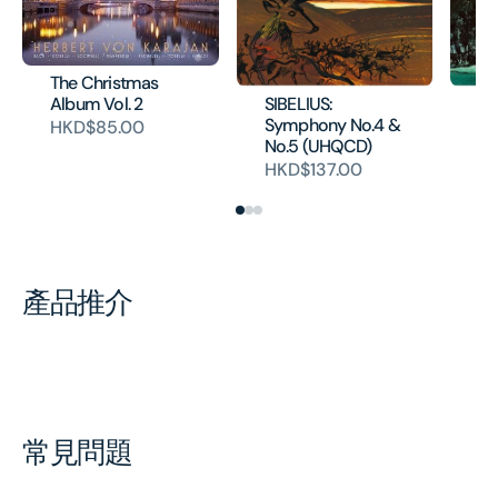
The Christmas
SIBELIUS:
SI
Album Vol. 2
Symphony No.4 &
Sy
HKD$85.00
No.5 (UHQCD)
No
HKD$137.00
H
產品推介
常見問題