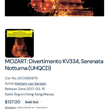
MOZART: Divertimento KV334, Serenata
Notturna (UHQCD)
Cat No.:
UCCG90675
Artist:
Herbert von Karajan
Release Date:
2017-03-15
Sales Region:
Hong Kong,Macau
Regular
$137.00
Sold Out
price
Shipping
calculated at checkout.