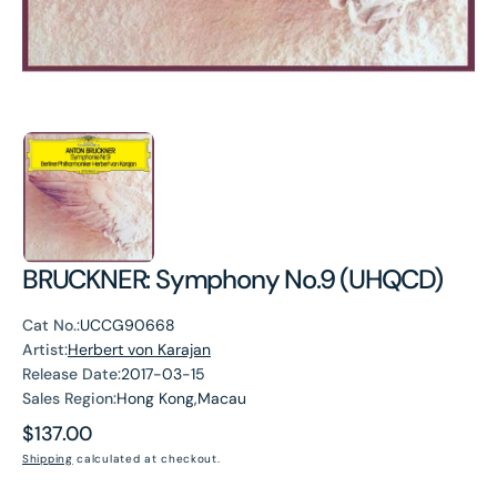
BRUCKNER: Symphony No.9 (UHQCD)
Cat No.:
UCCG90668
Artist:
Herbert von Karajan
Release Date:
2017-03-15
Sales Region:
Hong Kong,Macau
Regular
$137.00
price
Shipping
calculated at checkout.