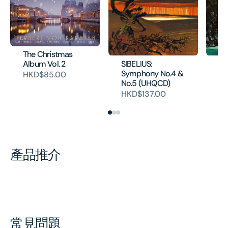
The Christmas
SIBELIUS:
SI
Album Vol. 2
Symphony No.4 &
Sy
HKD$85.00
No.5 (UHQCD)
No
HKD$137.00
H
產品推介
常見問題