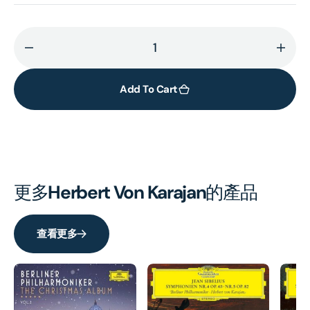
Decrease
Incr
quantity
quant
for
for
Add To Cart
BRUCKNER:
BRUC
Symphony
Sym
No.9
No.9
(UHQCD)
(UHQ
更多
Herbert Von Karajan
的產品
查看更多