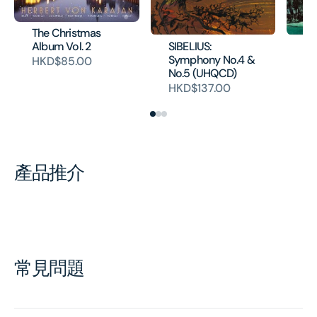
The Christmas
SIBELIUS:
SI
Album Vol. 2
Symphony No.4 &
Sy
HKD$85.00
No.5 (UHQCD)
No
HKD$137.00
H
產品推介
常見問題