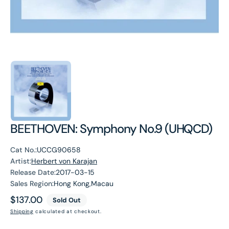
BEETHOVEN: Symphony No.9 (UHQCD)
Cat No.:
UCCG90658
Artist:
Herbert von Karajan
Release Date:
2017-03-15
Sales Region:
Hong Kong,Macau
Regular
$137.00
Sold Out
price
Shipping
calculated at checkout.