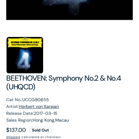
BEETHOVEN: Symphony No.2 & No.4
(UHQCD)
Cat No.:
UCCG90655
Artist:
Herbert von Karajan
Release Date:
2017-03-15
Sales Region:
Hong Kong,Macau
Regular
$137.00
Sold Out
price
Shipping
calculated at checkout.