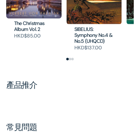
The Christmas
SIBELIUS:
SI
Album Vol. 2
Symphony No.4 &
Sy
HKD$85.00
No.5 (UHQCD)
No
HKD$137.00
H
產品推介
常見問題