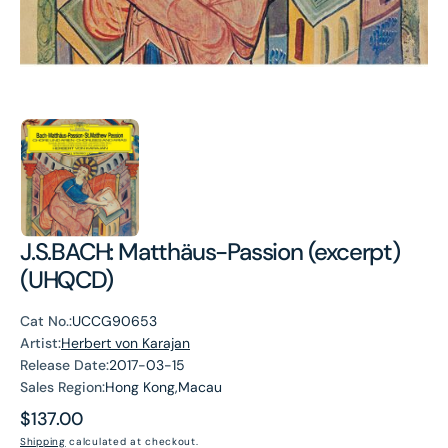
J.S.BACH: Matthäus-Passion (excerpt)
(UHQCD)
Cat No.:
UCCG90653
Artist:
Herbert von Karajan
Release Date:
2017-03-15
Sales Region:
Hong Kong,Macau
Regular
$137.00
price
Shipping
calculated at checkout.