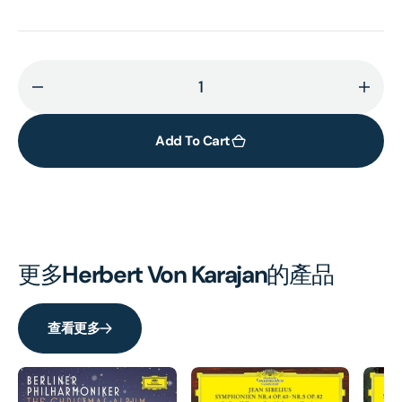
Decrease
Incr
quantity
quant
for
for
Add To Cart
J.S.BACH:
J.S.B
Matthäus-
Matt
Passion
Pass
(excerpt)
(exce
(UHQCD)
(UHQ
更多
Herbert Von Karajan
的產品
查看更多