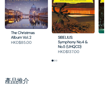
The Christmas
SIBELIUS:
SI
Album Vol. 2
Symphony No.4 &
Sy
HKD$85.00
No.5 (UHQCD)
No
HKD$137.00
H
產品推介