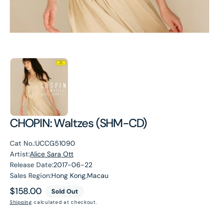
CHOPIN: Waltzes (SHM-CD)
Cat No.:
UCCG51090
Artist:
Alice Sara Ott
Release Date:
2017-06-22
Sales Region:
Hong Kong,Macau
Regular
$158.00
Sold Out
price
Shipping
calculated at checkout.