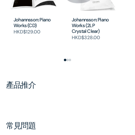
Johannsson: Piano
Johannsson: Piano
Jo
Works (CD)
Works (2LP
Wo
Crystal Clear)
HKD$129.00
H
HKD$328.00
產品推介
常見問題