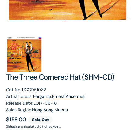
The Three Cornered Hat (SHM-CD)
Cat No.:
UCCD51032
Artist:
Teresa Berganza,Ernest Ansermet
Release Date:
2017-06-18
Sales Region:
Hong Kong,Macau
Regular
$158.00
Sold Out
price
Shipping
calculated at checkout.