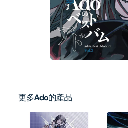
1
in
gal
vi
更多
Ado
的產品