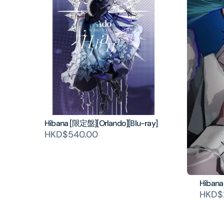
Hibana [限定盤][Orlando][Blu-ray]
HKD$540.00
Hibana
HKD$