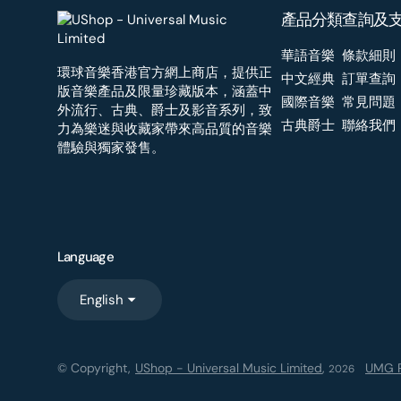
產品分類
查詢及
華語音樂
條款細則
環球音樂香港官方網上商店，提供正
中文經典
訂單查詢
版音樂產品及限量珍藏版本，涵蓋中
國際音樂
常見問題
外流行、古典、爵士及影音系列，致
古典爵士
聯絡我們
力為樂迷與收藏家帶來高品質的音樂
體驗與獨家發售。
Language
English
© Copyright,
UShop - Universal Music Limited
,
UMG R
2026