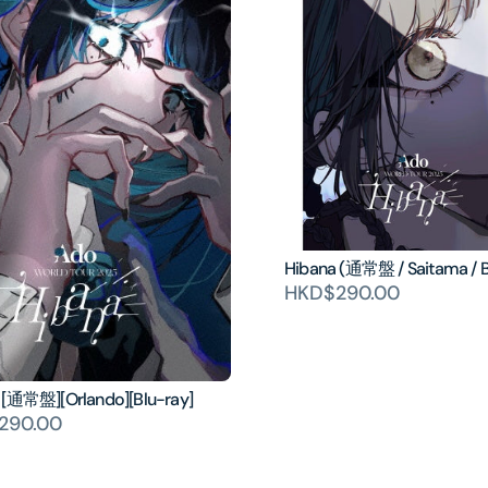
Hibana (通常盤 / Saitama / B
HKD$290.00
 [通常盤][Orlando][Blu-ray]
290.00