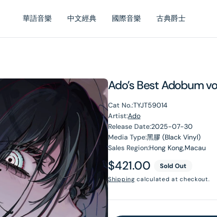
華語音樂
中文經典
國際音樂
古典爵士
Ado’s Best Adobum vo
Cat No.:
TYJT59014
Artist:
Ado
Release Date:
2025-07-30
Media Type:
黑膠 (Black Vinyl)
Sales Region:
Hong Kong,Macau
Regular
$421.00
Sold Out
price
Shipping
calculated at checkout.
en
dia