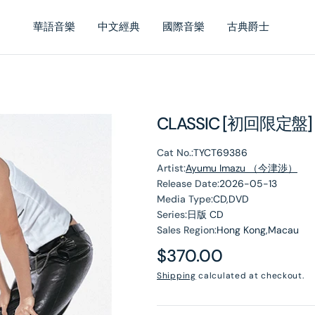
華語音樂
中文經典
國際音樂
古典爵士
CLASSIC [初回限定盤]
Cat No.:
TYCT69386
Artist:
Ayumu Imazu （今津渉）
Release Date:
2026-05-13
Media Type:
CD,DVD
Series:
日版 CD
Sales Region:
Hong Kong,Macau
Regular
$370.00
price
Shipping
calculated at checkout.
en
dia