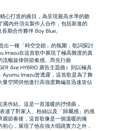
10 首精心打造的曲目，為呈現最高水準的聽
u邀請了國內外頂尖製作人合作，包括新進的
以及長期合作夥伴 Boy Blue。
〉營造出一種「時空交錯」的氛圍，歌詞探討
u Imazu在這首歌中展現了極高難度的真
的流暢旋律與節奏感。而先行曲
ENGER 4xe HYBRID 廣告主題曲）則以極具
yumu Imazu曾透露，這首歌是為了舞
大量空間供他進行高強度舞編並迅速攻佔
輯完美作結。這是一首溫暖的抒情曲，
聲，表達了對家人、粉絲以及「歸屬感」的感
華麗節奏後，這首歌像是一個溫暖的擁
的初心，展現了他在強大唱跳實力之外，