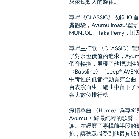
來依然動人的旋律。
專輯《CLASSIC》收錄 
覺體驗，Ayumu Imaz
MONJOE、Taka Perry，
專輯主打歌 〈CLASSIC
了對永恆價值的追求，Ayum
假音轉換，展現了他標誌性
〈Bassline〉（Jeep® AV
中毒性的低音律動貫穿全曲，A
台表演而生，編曲中留下了
各大數位排行榜。
深情單曲 〈Home〉為專
Ayumu 回歸最純粹的歌
謝。在經歷了專輯前半段的
抱，讓聽眾感受到他最真誠