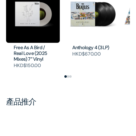
An
Co
Ed
Free As A Bird /
Anthology 4 (3LP)
bo
Real Love (2025
HKD$670.00
H
Mixes) 7” Vinyl
HKD$150.00
產品推介