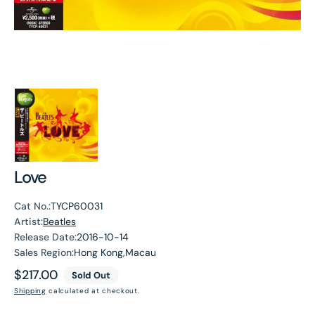
Love
Cat No.:
TYCP60031
Artist:
Beatles
Release Date:
2016-10-14
Sales Region:
Hong Kong,Macau
Regular
$217.00
Sold Out
price
Shipping
calculated at checkout.