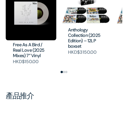
Anthology
An
Collection (2025
Co
Edition) – 12LP
Ed
Free As A Bird /
boxset
bo
Real Love (2025
HKD$3150.00
H
Mixes) 7” Vinyl
HKD$150.00
產品推介