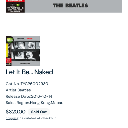
Let It Be… Naked
Cat No.:
TYCP6002930
Artist:
Beatles
Release Date:
2016-10-14
Sales Region:
Hong Kong,Macau
Regular
$320.00
Sold Out
price
Shipping
calculated at checkout.