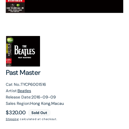
Past Master
Cat No.:
TYCP6001516
Artist:
Beatles
Release Date:
2016-09-09
Sales Region:
Hong Kong,Macau
Regular
$320.00
Sold Out
price
Shipping
calculated at checkout.