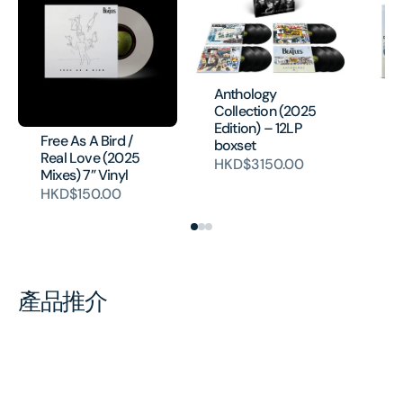
Anthology
Collection (2025
Edition) – 12LP
Free As A Bird /
An
boxset
Real Love (2025
H
HKD$3150.00
Mixes) 7” Vinyl
HKD$150.00
產品推介