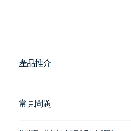
for
for
test-
test-
downloadable
downloadable
產品推介
常見問題