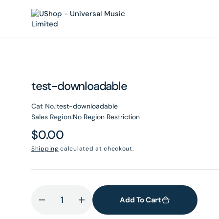
O
N
T
E
N
T
test-downloadable
Cat No.:
test-downloadable
Sales Region:
No Region Restriction
Regular
$0.00
price
Shipping
calculated at checkout.
Add To Cart
Decrease
Increase
quantity
quantity