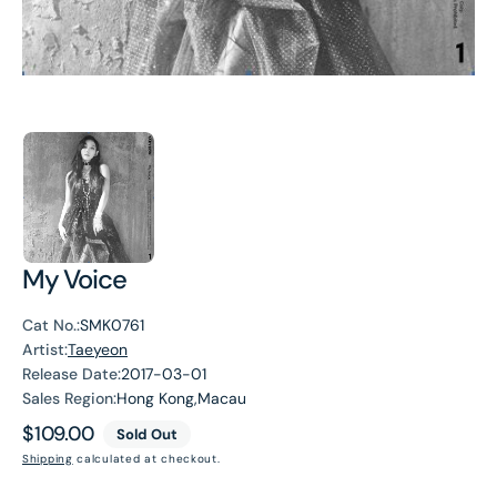
My Voice
Cat No.:
SMK0761
Artist:
Taeyeon
Release Date:
2017-03-01
Sales Region:
Hong Kong,Macau
Regular
$109.00
Sold Out
price
Shipping
calculated at checkout.