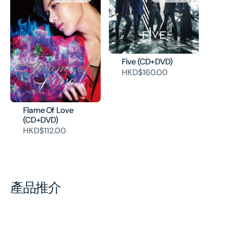
Five (CD+DVD)
HKD$160.00
Flame Of Love
(CD+DVD)
HKD$112.00
產品推介