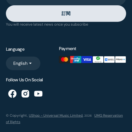
訂閱
You will receive latest news once you subscribe
Payment
Language
English
Follow Us On Social
© Copyright,
UShop - Universal Music Limited
,
UMG Reservation
2026
of Rights