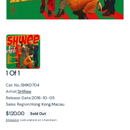
1 Of 1
Cat No.:
SMK0704
Artist:
SHINee
Release Date:
2016-10-05
Sales Region:
Hong Kong,Macau
Regular
$120.00
Sold Out
price
Shipping
calculated at checkout.