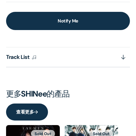
Notify Me
Track List
更多
SHINee
的產品
查看更多
Sold Out
Sold Out