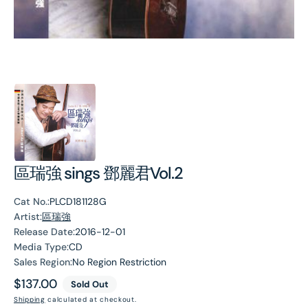
區瑞強 sings 鄧麗君Vol.2
Cat No.:
PLCD181128G
Artist:
區瑞強
Release Date:
2016-12-01
Media Type:
CD
Sales Region:
No Region Restriction
Regular
$137.00
Sold Out
price
Shipping
calculated at checkout.