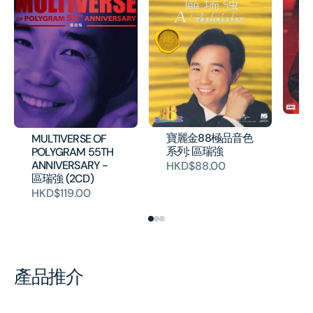
許
(
寶麗金88極品音色
MULTIVERSE OF
系列: 區瑞強
POLYGRAM 55TH
H
ANNIVERSARY -
HKD$88.00
區瑞強 (2CD)
HKD$119.00
產品推介