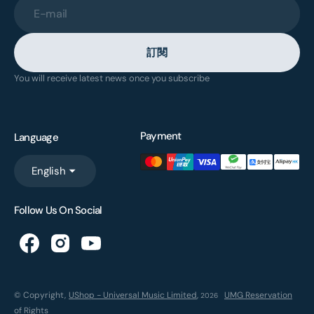
E-mail
訂閱
You will receive latest news once you subscribe
Payment
Language
English
Follow Us On Social
© Copyright,
UShop - Universal Music Limited
,
UMG Reservation
2026
of Rights