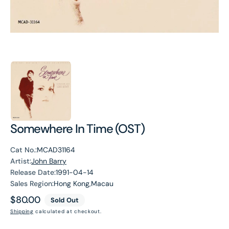
Somewhere In Time (OST)
Cat No.:
MCAD31164
Artist:
John Barry
Release Date:
1991-04-14
Sales Region:
Hong Kong,Macau
Regular
$80.00
Sold Out
price
Shipping
calculated at checkout.