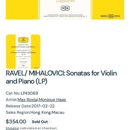
RAVEL/ MIHALOVICI: Sonatas for Violin
and Piano (LP)
Cat No.:
LP43069
Artist:
Max Rostal,Monique Haas
Release Date:
2017-02-22
Sales Region:
Hong Kong,Macau
Regular
$354.00
Sold Out
price
Shipping
calculated at checkout.