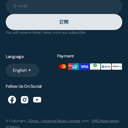
E-mail
訂閱
You will receive latest news once you subscribe
Payment
Language
English
Follow Us On Social
© Copyright,
UShop - Universal Music Limited
,
UMG Reservation
2026
of Rights