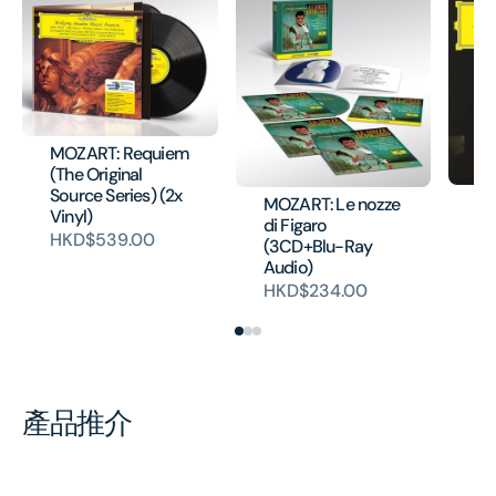
MOZART: Requiem
(The Original
Source Series) (2x
M
MOZART: Le nozze
Vinyl)
Ov
di Figaro
HKD$539.00
口
(3CD+Blu-Ray
Audio)
HK
HKD$234.00
產品推介