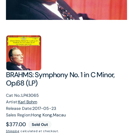
BRAHMS: Symphony No. 1 in C Minor,
Op.68 (LP)
Cat No.:
LP43065
Artist:
Karl Bohm
Release Date:
2017-05-23
Sales Region:
Hong Kong,Macau
Regular
$377.00
Sold Out
price
Shipping
calculated at checkout.