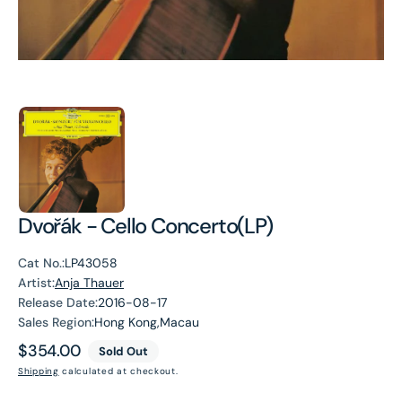
Dvořák - Cello Concerto(LP)
Cat No.:
LP43058
Artist:
Anja Thauer
Release Date:
2016-08-17
Sales Region:
Hong Kong,Macau
Regular
$354.00
Sold Out
price
Shipping
calculated at checkout.