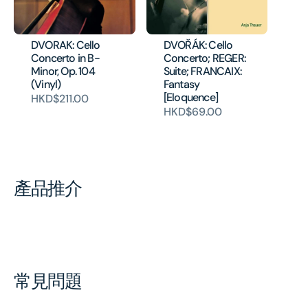
DVORAK: Cello
DVOŘÁK: Cello
Concerto in B-
Concerto; REGER:
Minor, Op. 104
Suite; FRANCAIX:
(Vinyl)
Fantasy
[Eloquence]
HKD$211.00
HKD$69.00
產品推介
常見問題