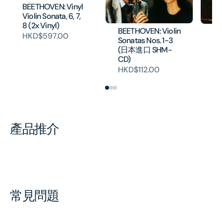
BEETHOVEN: Vinyl
Violin Sonata, 6, 7,
8 (2x Vinyl)
BEETHOVEN: Violin
PR
HKD$597.00
Sonatas Nos. 1-3
Vi
(日本進口 SHM-
本
CD)
HK
HKD$112.00
產品推介
常見問題