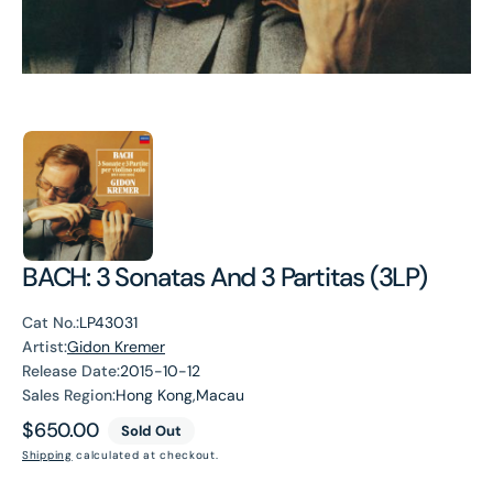
BACH: 3 Sonatas And 3 Partitas (3LP)
Cat No.:
LP43031
Artist:
Gidon Kremer
Release Date:
2015-10-12
Sales Region:
Hong Kong,Macau
Regular
$650.00
Sold Out
price
Shipping
calculated at checkout.