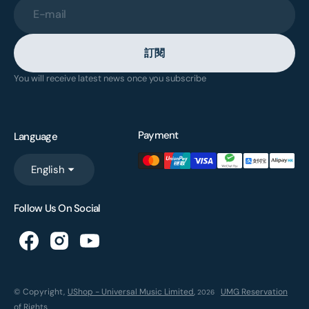
E-mail
訂閱
You will receive latest news once you subscribe
Payment
Language
English
Follow Us On Social
© Copyright,
UShop - Universal Music Limited
,
UMG Reservation
2026
of Rights