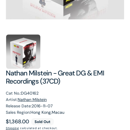
Nathan Milstein - Great DG & EMI
Recordings (37CD)
Cat No.:
DG40162
Artist:
Nathan Milstein
Release Date:
2016-11-07
Sales Region:
Hong Kong,Macau
Regular
$1,368.00
Sold Out
price
Shipping
calculated at checkout.