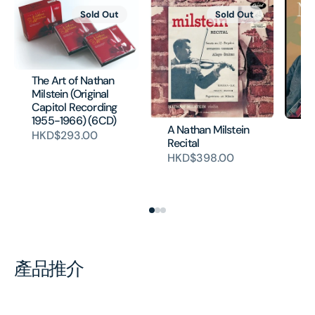
Sold Out
Sold Out
The Art of Nathan
Milstein (Original
Capitol Recording
1955-1966) (6CD)
A Nathan Milstein
J.
HKD$293.00
Recital
& 
Un
HKD$398.00
Vi
H
產品推介