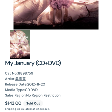
My January (CD+DVD)
Cat No.:
8898759
Artist:
吳雨霏
Release Date:
2012-11-20
Media Type:
CD,DVD
Sales Region:
No Region Restriction
Regular
$143.00
Sold Out
price
Shipping
calculated at checkout.