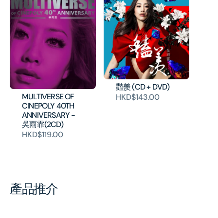
豔羨 (CD + DVD)
MULTIVERSE OF
HKD$143.00
CINEPOLY 40TH
ANNIVERSARY -
吳雨霏(2CD)
HKD$119.00
產品推介