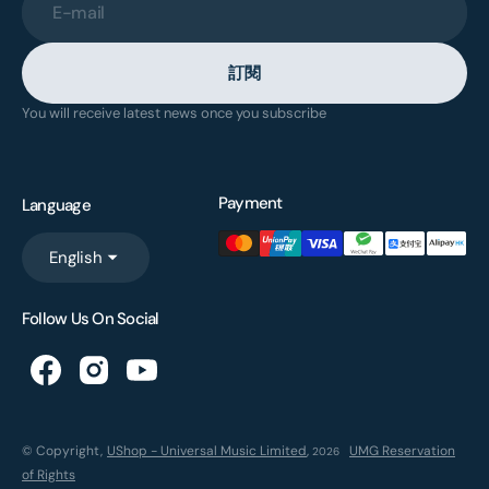
E-mail
訂閱
You will receive latest news once you subscribe
Payment
Language
English
Follow Us On Social
© Copyright,
UShop - Universal Music Limited
,
UMG Reservation
2026
of Rights