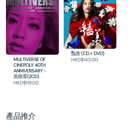
豔羨 (CD + DVD)
MULTIVERSE OF
HKD$143.00
CINEPOLY 40TH
ANNIVERSARY -
吳雨霏(2CD)
HKD$119.00
產品推介