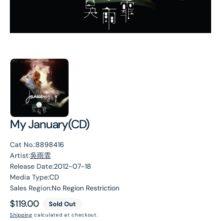
My January(CD)
Cat No.:
8898416
Artist:
吳雨霏
Release Date:
2012-07-18
Media Type:
CD
Sales Region:
No Region Restriction
Regular
$119.00
Sold Out
price
Shipping
calculated at checkout.