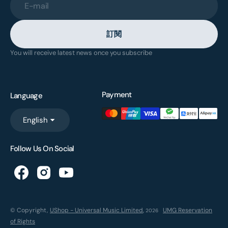
E-mail
訂閱
You will receive latest news once you subscribe
Payment
Language
English
Follow Us On Social
© Copyright,
UShop - Universal Music Limited
,
UMG Reservation
2026
of Rights