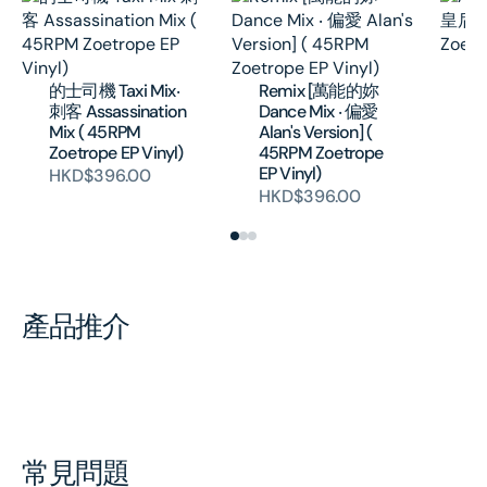
Al
[
的士司機 Taxi Mix‧
Remix [萬能的妳
( 
刺客 Assassination
Dance Mix ‧ 偏愛
EP
Mix ( 45RPM
Alan's Version] (
H
Zoetrope EP Vinyl)
45RPM Zoetrope
EP Vinyl)
HKD$396.00
HKD$396.00
產品推介
常見問題