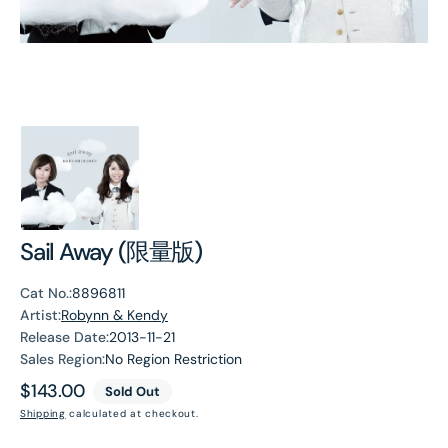
Sail Away (限量版)
Cat No.:
8896811
Artist:
Robynn & Kendy
Release Date:
2013-11-21
Sales Region:
No Region Restriction
Regular
$143.00
Sold Out
price
Shipping
calculated at checkout.