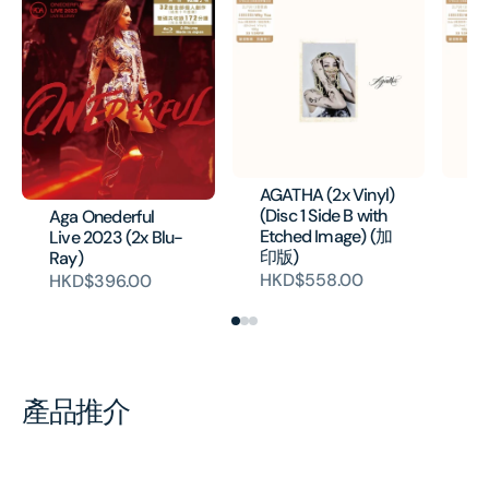
AGATHA (2x Vinyl)
AG
(Disc 1 Side B with
(D
Aga Onederful
Etched Image) (加
Et
Live 2023 (2x Blu-
印版)
Ray)
H
HKD$558.00
HKD$396.00
產品推介