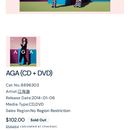
AGA (CD + DVD)
Cat No.:
8896303
Artist:
江海迦
Release Date:
2014-01-06
Media Type:
CD,DVD
Sales Region:
No Region Restriction
Regular
$102.00
Sold Out
price
Shipping
calculated at checkout.