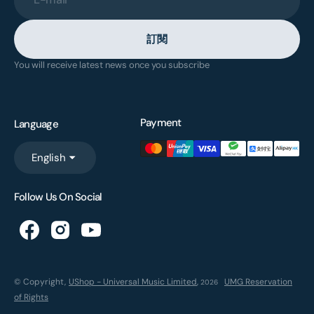
訂閱
You will receive latest news once you subscribe
Payment
Language
English
Follow Us On Social
© Copyright,
UShop - Universal Music Limited
,
UMG Reservation
2026
of Rights