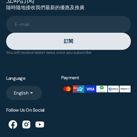
隨時隨地接收我們最新的優惠及推廣
E-mail
訂閱
You will receive latest news once you subscribe
Payment
Language
English
Follow Us On Social