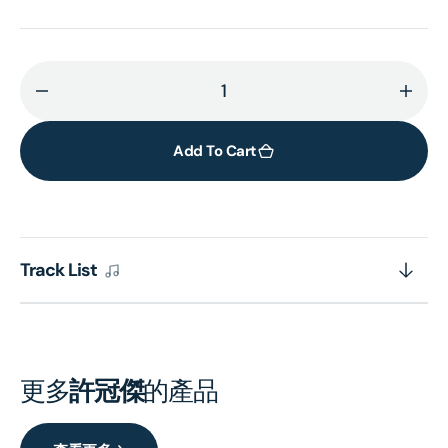
Decrease
Incr
quantity
quant
for
for
Add To Cart
新
新
Mr
Mr
Boo!
Boo!
我
我
Track List
愛
愛
你
你
(日
(日
語
語
EP)
EP)
更多
許冠傑
的產品
(復
(復
黑
黑
王)
王)