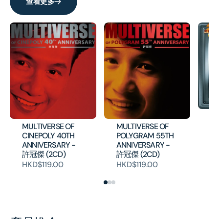
查看更多
最
紀
MULTIVERSE OF
MULTIVERSE OF
列
CINEPOLY 40TH
POLYGRAM 55TH
ANNIVERSARY -
ANNIVERSARY -
HK
許冠傑 (2CD)
許冠傑 (2CD)
HKD$119.00
HKD$119.00