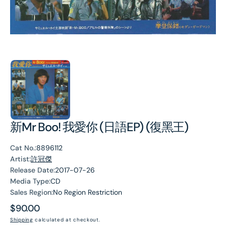
新Mr Boo! 我愛你 (日語EP) (復黑王)
Cat No.:
8896112
Artist:
許冠傑
Release Date:
2017-07-26
Media Type:
CD
Sales Region:
No Region Restriction
Regular
$90.00
price
Shipping
calculated at checkout.