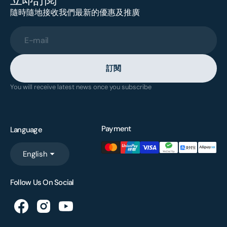
隨時隨地接收我們最新的優惠及推廣
E-mail
訂閱
You will receive latest news once you subscribe
Payment
Language
English
Follow Us On Social