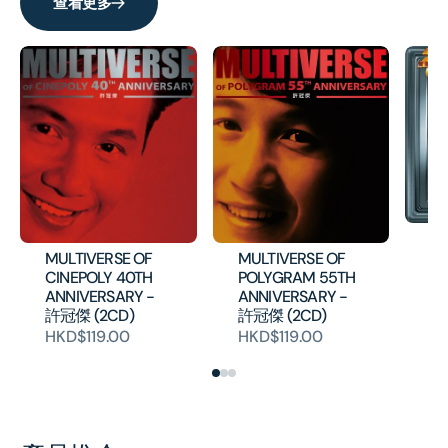
查看更多
最
紀
MULTIVERSE OF
MULTIVERSE OF
列
CINEPOLY 40TH
POLYGRAM 55TH
ANNIVERSARY -
ANNIVERSARY -
HK
許冠傑 (2CD)
許冠傑 (2CD)
HKD$119.00
HKD$119.00