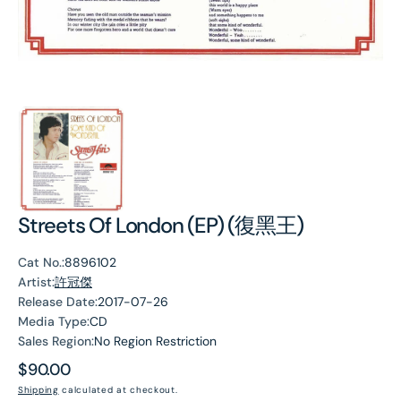
Streets Of London (EP) (復黑王)
Cat No.:
8896102
Artist:
許冠傑
Release Date:
2017-07-26
Media Type:
CD
Sales Region:
No Region Restriction
Regular
$90.00
price
Shipping
calculated at checkout.