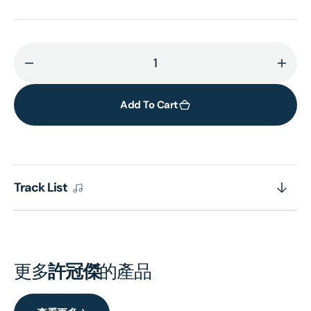
Decrease
Incr
quantity
quant
for
for
Add To Cart
Streets
Stree
Of
Of
London
Lond
(EP)
(EP)
Track List
(復
(復
黑
黑
王)
王)
更多
許冠傑
的產品