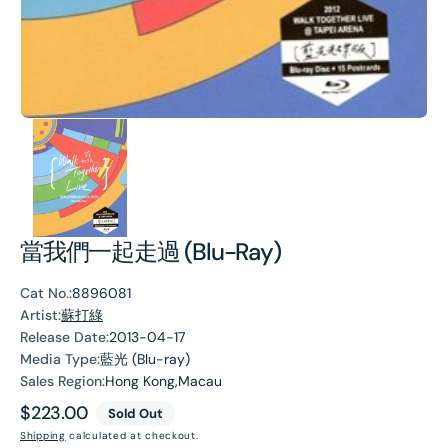
當我們一起走過 (Blu-Ray)
Cat No.:
8896081
Artist:
蘇打綠
Release Date:
2013-04-17
Media Type:
藍光 (Blu-ray)
Sales Region:
Hong Kong,Macau
Regular
$223.00
Sold Out
price
Shipping
calculated at checkout.