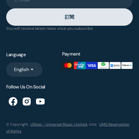
訂閱
You will receive latest news once you subscribe
Payment
Language
English
Follow Us On Social
© Copyright,
UShop - Universal Music Limited
,
UMG Reservation
2026
of Rights