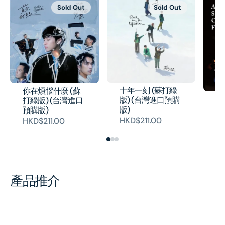
Sold Out
Sold Out
十年一刻 (蘇打綠
你在煩惱什麼 (蘇
故
版) (台灣進口預購
打綠版) (台灣進口
(C
版)
預購版)
H
HKD$211.00
HKD$211.00
產品推介