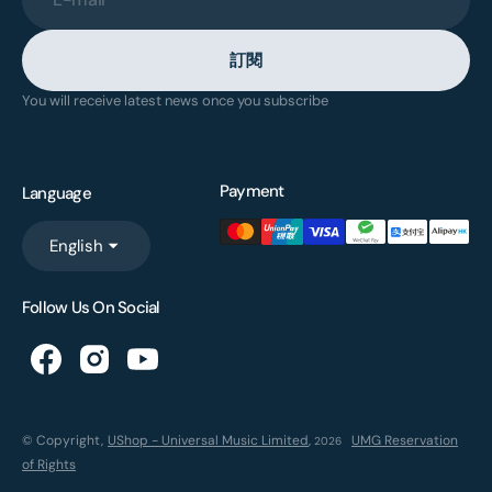
訂閱
You will receive latest news once you subscribe
Payment
Language
English
Follow Us On Social
© Copyright,
UShop - Universal Music Limited
,
UMG Reservation
2026
of Rights