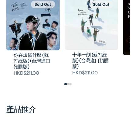
Sold Out
Sold Out
十年一刻 (蘇打綠
你在煩惱什麼 (蘇
故
版) (台灣進口預購
打綠版) (台灣進口
(C
版)
預購版)
H
HKD$211.00
HKD$211.00
產品推介