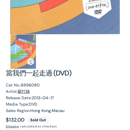
當我們一起走過 (DVD)
Cat No.:
8896080
Artist:
蘇打綠
Release Date:
2013-04-17
Media Type:
DVD
Sales Region:
Hong Kong,Macau
Regular
$132.00
Sold Out
price
Shipping
calculated at checkout.