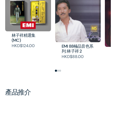
林子祥精選集
(MC)
HKD$124.00
EMI 88極品音色系
E
列: 林子祥 2
列
HKD$88.00
H
產品推介