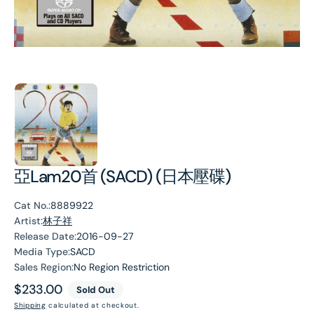
亞Lam20首 (SACD) (日本壓碟)
Cat No.:
8889922
Artist:
林子祥
Release Date:
2016-09-27
Media Type:
SACD
Sales Region:
No Region Restriction
Regular
$233.00
Sold Out
price
Shipping
calculated at checkout.