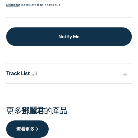
price
Shipping
calculated at checkout.
Notify Me
Track List
更多
鄧麗君
的產品
查看更多