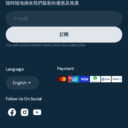
隨時隨地接收我們最新的優惠及推廣
E-mail
訂閱
You will receive latest news once you subscribe
Payment
Language
English
Follow Us On Social