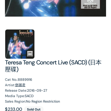
Teresa Teng Concert Live (SACD) (日本
壓碟)
Cat No.:
8889916
Artist:
鄧麗君
Release Date:
2016-09-27
Media Type:
SACD
Sales Region:
No Region Restriction
Regular
$233.00
Sold Out