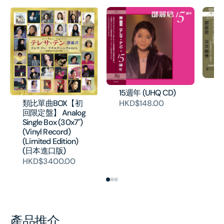
淡
15週年 (UHQ CD)
片
類比單曲BOX【初
HKD$148.00
H
回限定盤】 Analog
Single Box (30x7")
(Vinyl Record)
(Limited Edition)
(日本進口版)
HKD$3400.00
產品推介