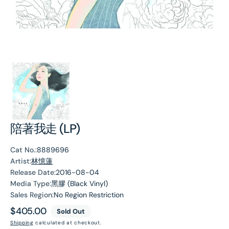
陪著我走 (LP)
Cat No.:
8889696
Artist:
林憶蓮
Release Date:
2016-08-04
Media Type:
黑膠 (Black Vinyl)
Sales Region:
No Region Restriction
Regular
$405.00
Sold Out
price
Shipping
calculated at checkout.