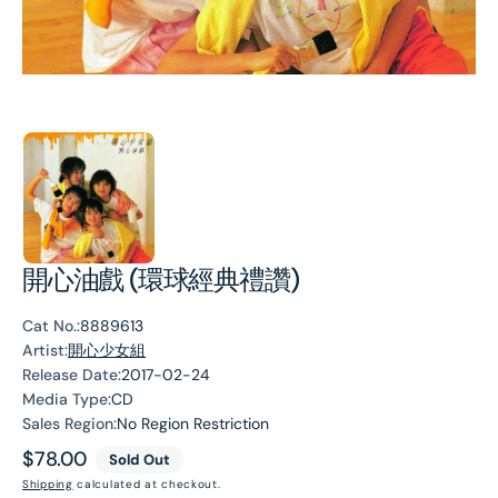
開心油戲 (環球經典禮讚)
Cat No.:
8889613
Artist:
開心少女組
Release Date:
2017-02-24
Media Type:
CD
Sales Region:
No Region Restriction
Regular
$78.00
Sold Out
price
Shipping
calculated at checkout.