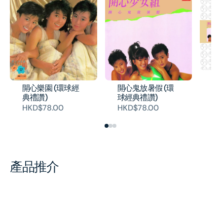
環
(
開心鬼放暑假 (環
開心樂園 (環球經
H
球經典禮讚)
典禮讚)
HKD$78.00
HKD$78.00
產品推介