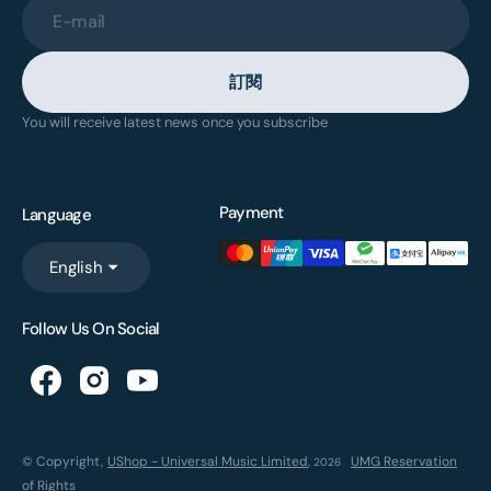
E-mail
訂閱
You will receive latest news once you subscribe
Payment
Language
English
Follow Us On Social
© Copyright,
UShop - Universal Music Limited
,
UMG Reservation
2026
of Rights