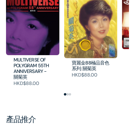
過
壓
MULTIVERSE OF
寶麗金88極品音色
POLYGRAM 55TH
H
系列: 關菊英
ANNIVERSARY -
HKD$88.00
關菊英
HKD$88.00
產品推介