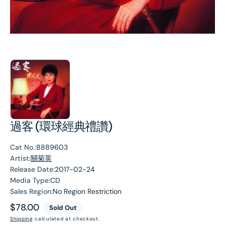
過客 (環球經典禮讚)
Cat No.:
8889603
Artist:
關菊英
Release Date:
2017-02-24
Media Type:
CD
Sales Region:
No Region Restriction
Regular
$78.00
Sold Out
price
Shipping
calculated at checkout.