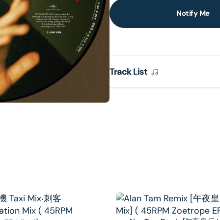
Notify Me
lery
ew
Track List