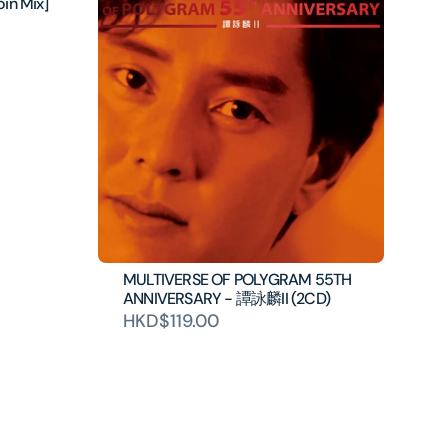
n Mix]
MULTIVERSE OF POLYGRAM 55TH
ANNIVERSARY - 譚詠麟II (2CD)
HKD$119.00