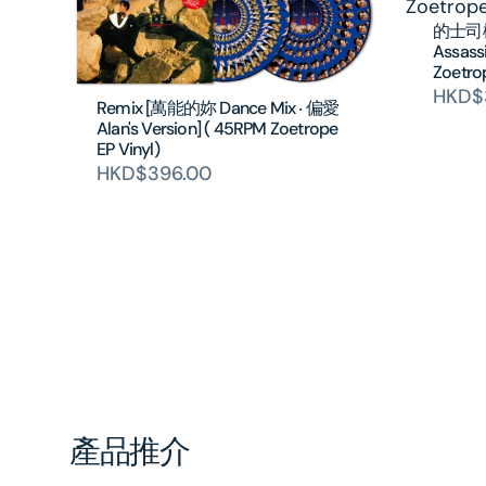
的士司機 
Assass
Zoetrop
HKD$
Remix [萬能的妳 Dance Mix ‧ 偏愛
Alan's Version] ( 45RPM Zoetrope
EP Vinyl)
HKD$396.00
產品推介