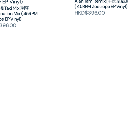
Alan Tam Remix [午夜皇后Joi
( 45RPM Zoetrope EP Vinyl)
Taxi Mix‧刺客
HKD$396.00
ination Mix ( 45RPM
e EP Vinyl)
396.00