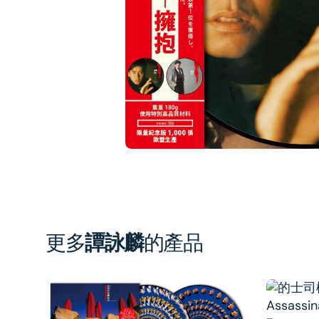
1
in
gal
vi
更多
譚詠麟
的產品