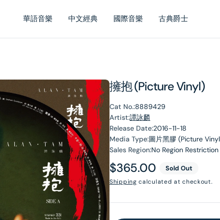
華語音樂
中文經典
國際音樂
古典爵士
擁抱 (Picture Vinyl)
Cat No.:
8889429
Artist:
譚詠麟
Release Date:
2016-11-18
Media Type:
圖片黑膠 (Picture Vinyl
Sales Region:
No Region Restriction
Regular
$365.00
Sold Out
price
Shipping
calculated at checkout.
en
dia