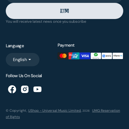
訂閱
You will receive latest news once you subscribe
Payment
Language
English
Follow Us On Social
© Copyright,
UShop - Universal Music Limited
,
UMG Reservation
2026
of Rights