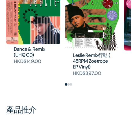
Dance & Remix
(UHQ CD)
Leslie Remix行動 (
Le
45RPM Zoetrope
Re
HKD$149.00
EP Vinyl)
Zo
HKD$397.00
H
產品推介