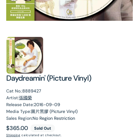
Daydreamin' (Picture Vinyl)
Cat No.:
8889427
Artist:
張國榮
Release Date:
2016-09-09
Media Type:
圖片黑膠 (Picture Vinyl)
Sales Region:
No Region Restriction
Regular
$365.00
Sold Out
price
Shipping
calculated at checkout.