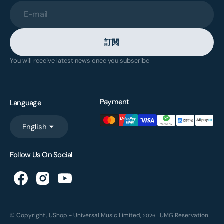
E-mail
訂閱
You will receive latest news once you subscribe
Payment
Language
English
Follow Us On Social
© Copyright,
UShop - Universal Music Limited
,
UMG Reservation
2026