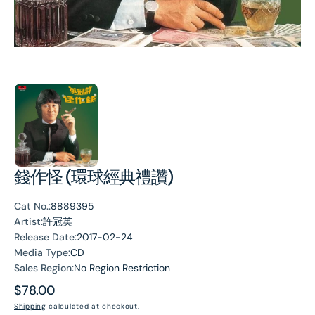
錢作怪 (環球經典禮讚)
Cat No.:
8889395
Artist:
許冠英
Release Date:
2017-02-24
Media Type:
CD
Sales Region:
No Region Restriction
Regular
$78.00
price
Shipping
calculated at checkout.