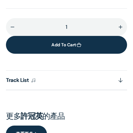
Decrease
Incr
quantity
quant
for
for
Add To Cart
錢
錢
作
作
怪
怪
(環
(環
Track List
球
球
經
經
典
典
禮
禮
讚)
讚)
更多
許冠英
的產品