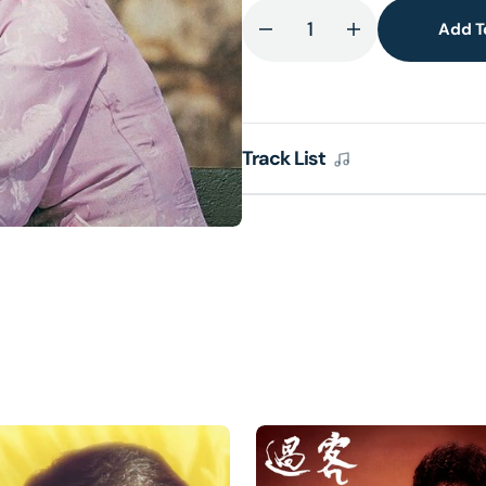
Add T
Decrease
Increase
quantity
quantity
lery
for
for
ew
知
知
己
己
Track List
同
同
心
心
(環
(環
球
球
經
經
典
典
禮
禮
讚)
讚)