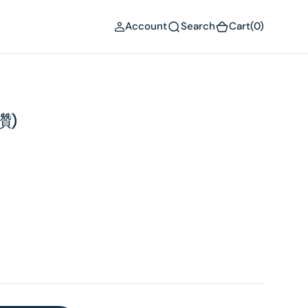
(0)
Account
Search
Cart
(0)
讚)