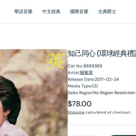
華語音樂
中文經典
國際音樂
古典爵士
知己同心 (環球經典禮
Cat No.:
8889389
Artist:
關菊英
Release Date:
2017-02-24
Media Type:
CD
Sales Region:
No Region Restriction
Regular
$78.00
price
Shipping
calculated at checkout.
en
dia