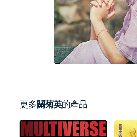
1
in
gal
vi
更多
關菊英
的產品