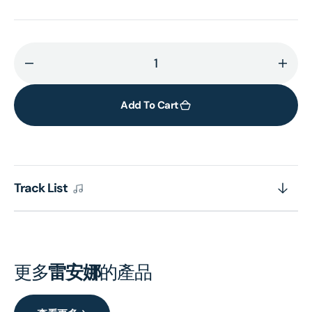
Decrease
Incr
quantity
quant
for
for
Add To Cart
彩
彩
雲
雲
曲
曲
(環
(環
Track List
球
球
經
經
典
典
禮
禮
讚)
讚)
更多
雷安娜
的產品