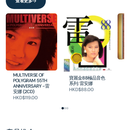
查看更多
雷
G
MULTIVERSE OF
H
寶麗金88極品音色
POLYGRAM 55TH
系列: 雷安娜
ANNIVERSARY -雷
HKD$88.00
安娜 (2CD)
HKD$119.00