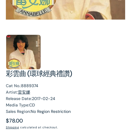
彩雲曲 (環球經典禮讚)
Cat No.:
8889374
Artist:
雷安娜
Release Date:
2017-02-24
Media Type:
CD
Sales Region:
No Region Restriction
Regular
$78.00
price
Shipping
calculated at checkout.