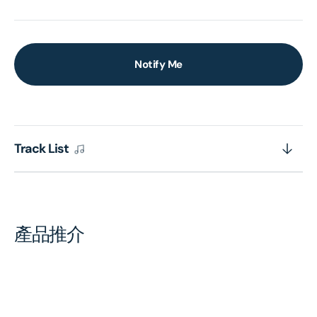
Notify Me
Track List
產品推介