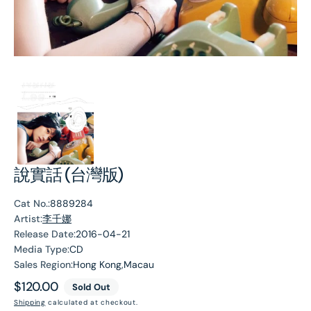
說實話 (台灣版)
Cat No.:
8889284
Artist:
李千娜
Release Date:
2016-04-21
Media Type:
CD
Sales Region:
Hong Kong,Macau
Regular
$120.00
Sold Out
price
Shipping
calculated at checkout.