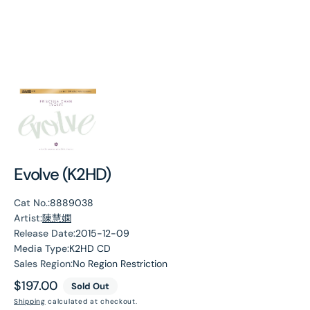
Evolve (K2HD)
Cat No.:
8889038
Artist:
陳慧嫻
Release Date:
2015-12-09
Media Type:
K2HD CD
Sales Region:
No Region Restriction
Regular
$197.00
Sold Out
price
Shipping
calculated at checkout.