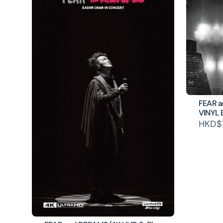
FEAR 
VINYL 
HKD$