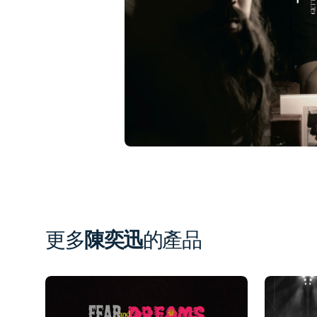
1
in
gal
vi
更多
陳奕迅
的產品