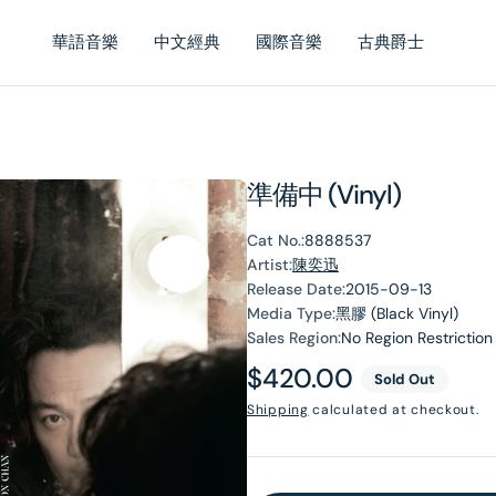
華語音樂
中文經典
國際音樂
古典爵士
準備中 (Vinyl)
Cat No.:
8888537
Artist:
陳奕迅
Release Date:
2015-09-13
Media Type:
黑膠 (Black Vinyl)
Sales Region:
No Region Restriction
Regular
$420.00
Sold Out
price
Shipping
calculated at checkout.
en
dia