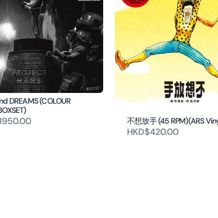
and DREAMS (COLOUR
BOXSET)
1950.00
不想放手 (45 RPM)(ARS Viny
HKD$420.00