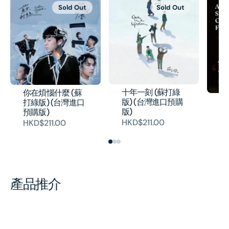
Sold Out
Sold Out
十年一刻 (蘇打綠
你在煩惱什麼 (蘇
故
版) (台灣進口預購
打綠版) (台灣進口
(C
版)
預購版)
H
HKD$211.00
HKD$211.00
產品推介