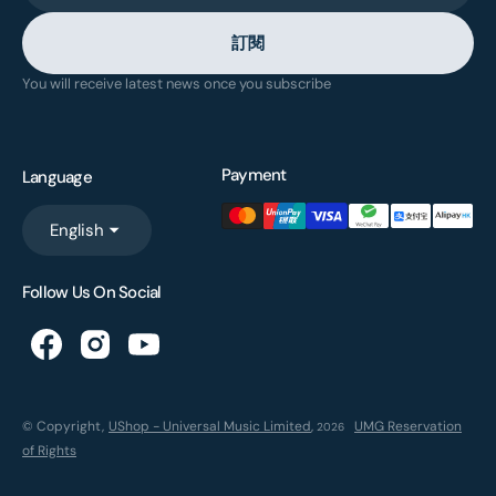
訂閱
You will receive latest news once you subscribe
Payment
Language
English
Follow Us On Social
© Copyright,
UShop - Universal Music Limited
,
UMG Reservation
2026
of Rights