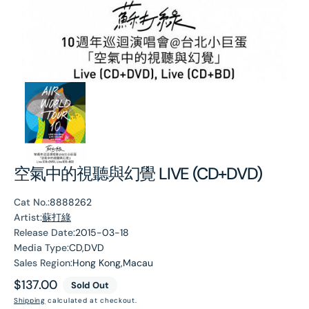
空氣中的視聽與幻覺 LIVE (CD+DVD)
Cat No.:
8888262
Artist:
蘇打綠
Release Date:
2015-03-18
Media Type:
CD,DVD
Sales Region:
Hong Kong,Macau
Regular
$137.00
Sold Out
price
Shipping
calculated at checkout.