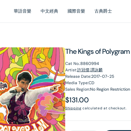
華語音樂
中文經典
國際音樂
古典爵士
The Kings of Poly
Cat No.:
8860994
Artist:
許冠傑,譚詠麟
Release Date:
2017-07-25
Media Type:
CD
Sales Region:
No Region Restriction
Regular
$131.00
price
Shipping
calculated at checkout.
en
dia