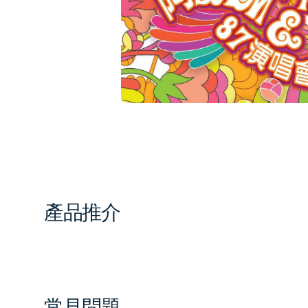
in
gal
vi
產品推介
常見問題