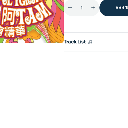
Add T
Decrease
Increase
lery
quantity
quantity
ew
for
for
The
The
Kings
Kings
Track List
of
of
Polygram
Polygram
阿
阿
SAM
SAM
&amp;
&amp;
阿
阿
TAM
TAM
87
87
演
演
唱
唱
會
會
精
精
華
華