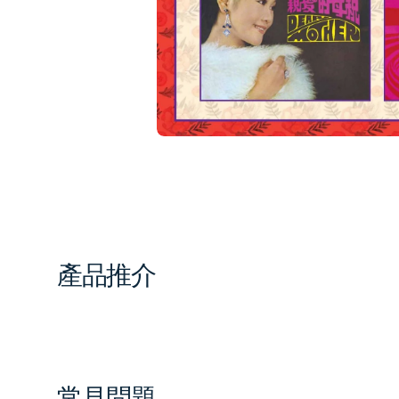
in
gal
vi
產品推介
常見問題