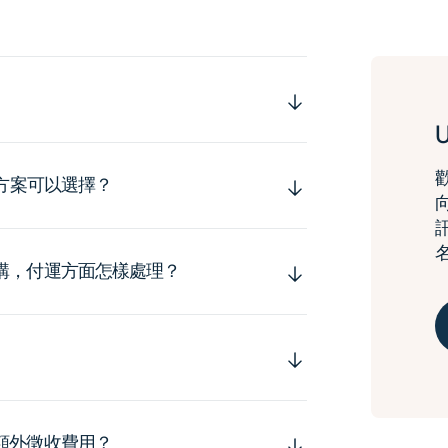
拜
拜
好
好
時
時
代
代
之
之
百
百
代
代
運方案可以選擇？
篇]
篇]
購，付運方面怎樣處理？
額外徵收費用？