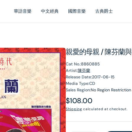
華語音樂
中文經典
國際音樂
古典爵士
親愛的母親 / 陳芬蘭
Cat No.:
8860885
Artist:
陳芬蘭
Release Date:
2017-06-15
Media Type:
CD
Sales Region:
No Region Restriction
Regular
$108.00
price
Shipping
calculated at checkout.
en
dia