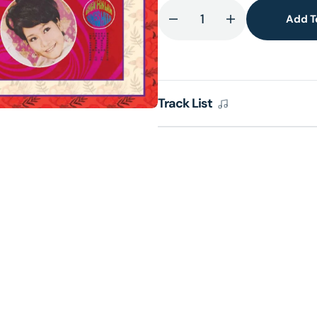
Add T
Decrease
Increase
lery
quantity
quantity
ew
for
for
親
親
愛
愛
Track List
的
的
母
母
親
親
/
/
陳
陳
芬
芬
蘭
蘭
與
與
流
流
行
行
歌
歌
曲
曲
[膜
[膜