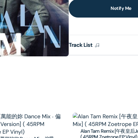
Notify Me
lery
ew
Track List
Alan Tam Remix [午夜皇后Joi
( 45RPM Zoetrope EP Vinyl)