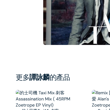
1
in
gal
vi
更多
譚詠麟
的產品