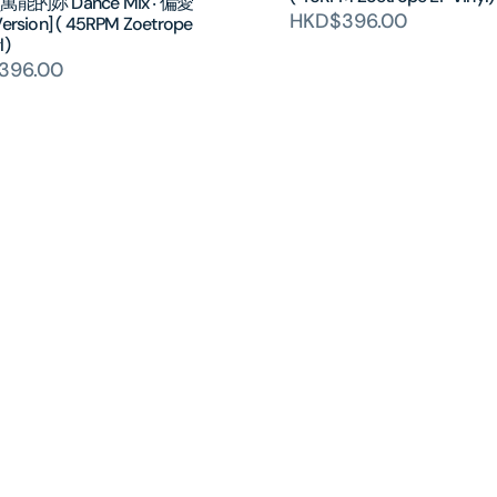
 [萬能的妳 Dance Mix ‧ 偏愛
HKD$396.00
Version] ( 45RPM Zoetrope
l)
396.00