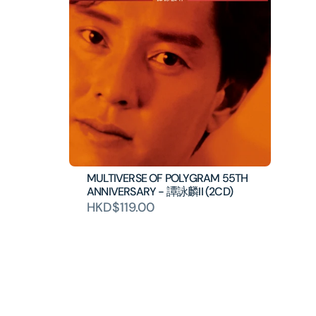
MULTIVERSE OF POLYGRAM 55TH
ANNIVERSARY - 譚詠麟II (2CD)
HKD$119.00