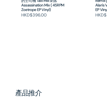
的士司機 Taxi Mix‧刺客
Remix
Assassination Mix ( 45RPM
Alan's 
Zoetrope EP Vinyl)
EP Viny
HKD$396.00
HKD$
產品推介