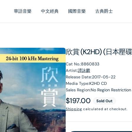
華語音樂
中文經典
國際音樂
古典爵士
欣賞 (K2HD) (日本壓碟
Cat No.:
8860833
Artist:
譚詠麟
Release Date:
2017-05-22
Media Type:
K2HD CD
Sales Region:
No Region Restriction
Regular
$197.00
Sold Out
price
Shipping
calculated at checkout.
en
dia