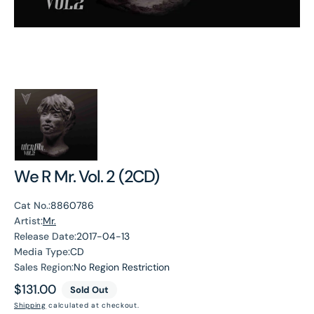
We R Mr. Vol. 2 (2CD)
Cat No.:
8860786
Artist:
Mr.
Release Date:
2017-04-13
Media Type:
CD
Sales Region:
No Region Restriction
Regular
$131.00
Sold Out
price
Shipping
calculated at checkout.