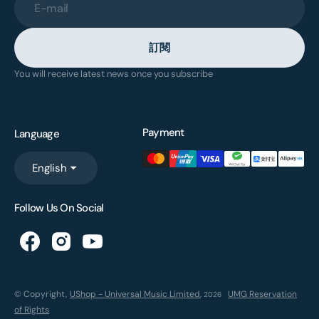
E-mail
訂閱
You will receive latest news once you subscribe
Payment
Language
English
Follow Us On Social
© Copyright,
UShop - Universal Music Limited
,
UMG Reservation
2026
of Rights