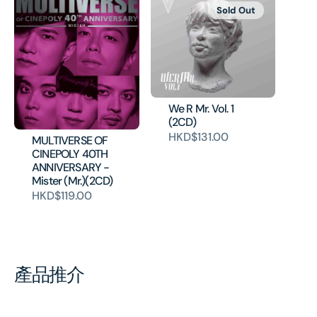
Sold Out
We R Mr. Vol. 1
(2CD)
HKD$131.00
MULTIVERSE OF
CINEPOLY 40TH
ANNIVERSARY -
Mister (Mr.)(2CD)
HKD$119.00
產品推介